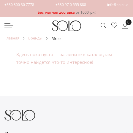
+380 800 30 7778
+380 97 0 555 888
info@solo.ua
Бесплатная доставка
от 1000грн!
0
Мо
главная
бренды
bfree
Здесь пока пусто — загляните в
каталог
,там
точно найдется что-то интересное!