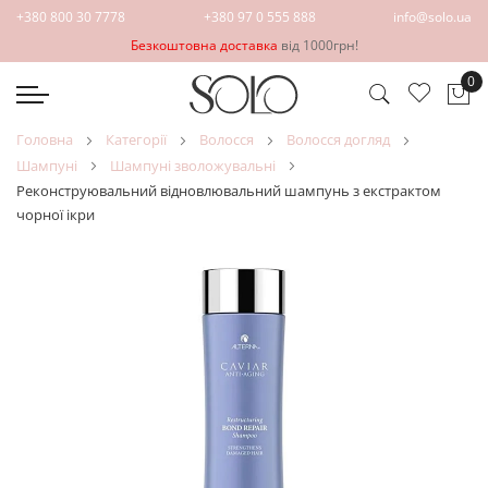
+380 800 30 7778
+380 97 0 555 888
info@solo.ua
Безкоштовна доставка
від 1000грн!
0
Ко
головна
категорії
волосся
волосся догляд
шампуні
шампуні зволожувальні
Реконструювальний відновлювальний шампунь з екстрактом
чорної ікри
Перейти
Перейти
до
до
кінця
початку
галереї
галереї
зображень
зображень