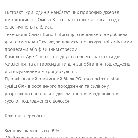
Екстракт ікри: один з найбагатших природніх джерел
жирних кислот Омега-3, екстракт ікри зволожує, надає
еластичність та блиск.
Технологія Caviar Bond Enforcing: спеціально розроблена
для герметизації кутикули волосся, пошкодженої хімічними
процесами або фізичним стресом.
Комплекс Age-Control: поєднує в собі екстракт ікри для
живлення, та антиоксиданти для запобігання пошкоджень
й стимулювання мікроциркуляції.
Гідролізований рослинний білок PG-пропілсілантріол:
суміш білків рослинного походження та силікону,
розроблена спеціально для зміцнення й відновлення
сухого, пошкодженого волосся.
Ключові переваги:
Зменшує ламкість на 99%
Дбайливо очищує та зміцнює пошкоджене волосся.