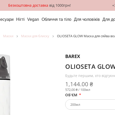
Безкоштовна доставка
від 1000грн!
+
сесуари
Нігті
Vegan
Обличчя та тіло
Для чоловіків
Для д
маски
маски для блиску
OLIOSETA GLOW Маска для сяйва во
BAREX
OLIOSETA GLOW
Будьте першим, хто відгукн
1,144.00 ₴
572,00 ₴ / 100мл
ОБ'ЄМ