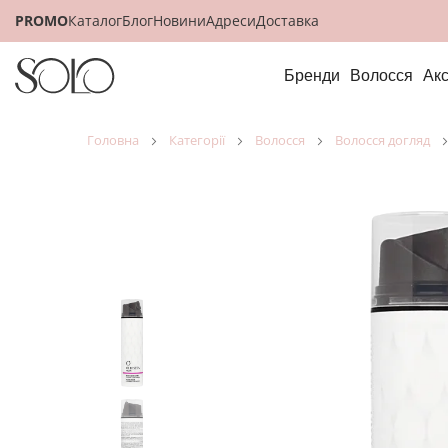
PROMO
Каталог
Блог
Новини
Адреси
Доставка
Бренди
Волосся
Ак
головна
категорії
волосся
волосся догляд