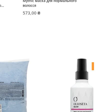
Mythic маска для нормального
BEAUTY
ю
волосся
блиску 
573,00 ₴
639,20