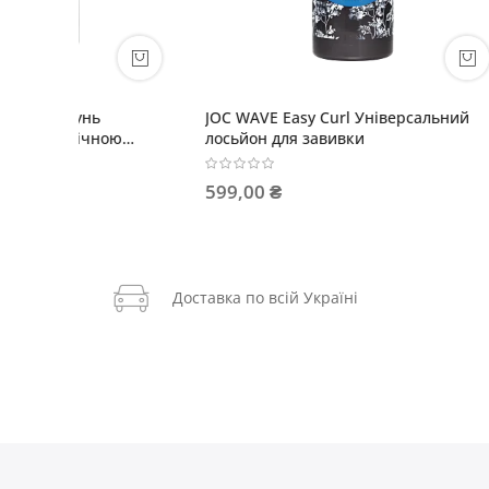
JOC WAVE Easy Curl Універсальний
Парфумо
ою
лосьйон для завивки
BREATHE
599,00 ₴
215,20
Доставка по всій Україні