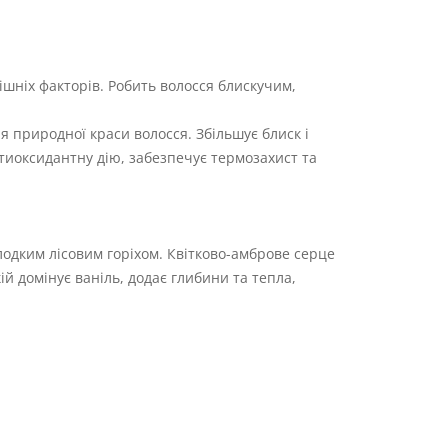
ішніх факторів. Робить волосся блискучим,
я природної краси волосся. Збільшує блиск і
нтиоксидантну дію, забезпечує термозахист та
лодким лісовим горіхом. Квітково-амброве серце
ій домінує ваніль, додає глибини та тепла,