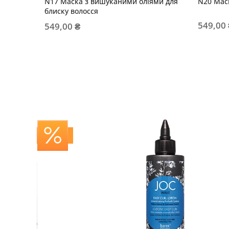
N17 Маска з вишуканими оліями для
N20 Маск
блиску волосся
549,00
549,00 ₴