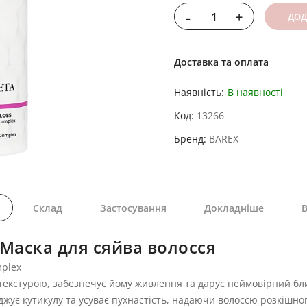
-
+
ДОД
Доставка та оплата
Наявність:
В наявності
Код
13266
Бренд
BAREX
Склад
Застосування
Докладніше
В
Маска для сяйва волосся
mplex
екстурою, забезпечує йому живлення та дарує неймовірний блиск
джує кутикулу та усуває пухнастість, надаючи волоссю розкішно