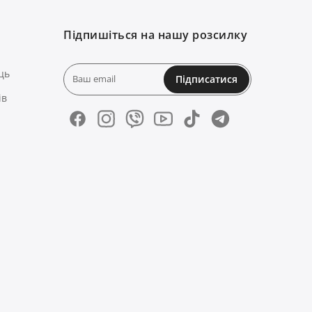
Підпишіться на нашу розсилку
ць
Підписатися
ів