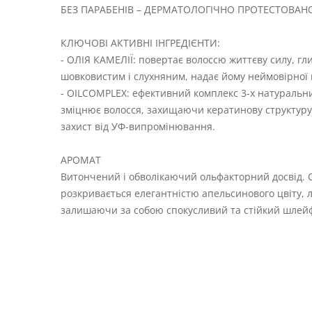
БЕЗ ПАРАБЕНІВ – ДЕРМАТОЛОГІЧНО ПРОТЕСТОВАН
КЛЮЧОВІ АКТИВНІ ІНГРЕДІЄНТИ:
- ОЛІЯ КАМЕЛІЇ: повертає волоссю життєву силу, гл
шовковистим і слухняним, надає йому неймовірної м
- OILCOMPLEX: ефективний комплекс 3-х натуральних
зміцнює волосся, захищаючи кератинову структуру к
захист від УФ-випромінювання.
АРОМАТ
Витончений і обволікаючий ольфакторний досвід. С
розкривається елегантністю апельсинового цвіту, ли
залишаючи за собою спокусливий та стійкий шлей