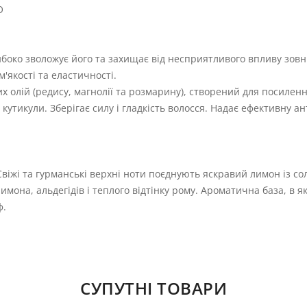
О
ибоко зволожує його та захищає від несприятливого впливу зовн
'якості та еластичності.
 олій (редису, магнолії та розмарину), створений для посиленн
утикули. Зберігає силу і гладкість волосся. Надає ефективну а
віжі та гурманські верхні ноти поєднують яскравий лимон із со
мона, альдегідів і теплого відтінку рому. Ароматична база, в як
ф.
СУПУТНІ ТОВАРИ