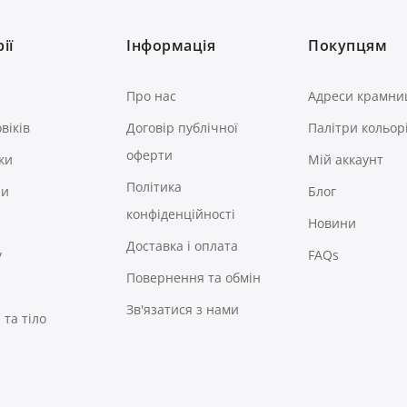
ії
Інформація
Покупцям
Про нас
Адреси крамни
віків
Договір публічної
Палітри кольор
оферти
ки
Мій аккаунт
Політика
ри
Блог
конфіденційності
Новини
Доставка і оплата
у
FAQs
Повернення та обмін
Зв'язатися з нами
та тіло