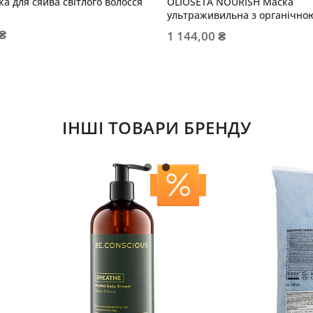
а для сяйва світлого волосся
OLIOSETA NOURISH Маска
ультраживильна з органічно
аргановою олією
 ₴
1 144,00 ₴
ІНШІ ТОВАРИ БРЕНДУ