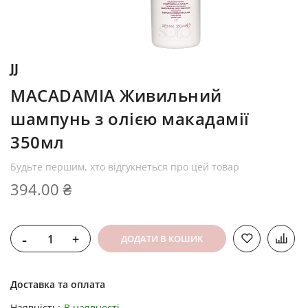
JJ
MACADAMIA Живильний
шампунь з олією макадамії
350мл
Будьте першим, хто відгукнеться про цей товар
394.00 ₴
-
+
ДОДАТИ В КОШИК
Доставка та оплата
Наявність:
В наявності