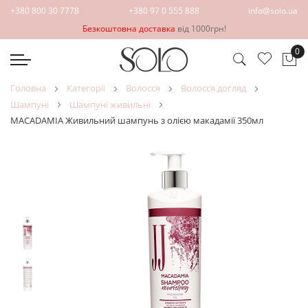
+380 800 30 7778
+380 97 0 555 888
info@solo.ua
Безкоштовна доставка
від 1000грн!
0
Ко
головна
категорії
волосся
волосся догляд
шампуні
шампуні живильні
MACADAMIA Живильний шампунь з олією макадамії 350мл
Перейти
Перейти
до
до
кінця
початку
галереї
галереї
зображень
зображень