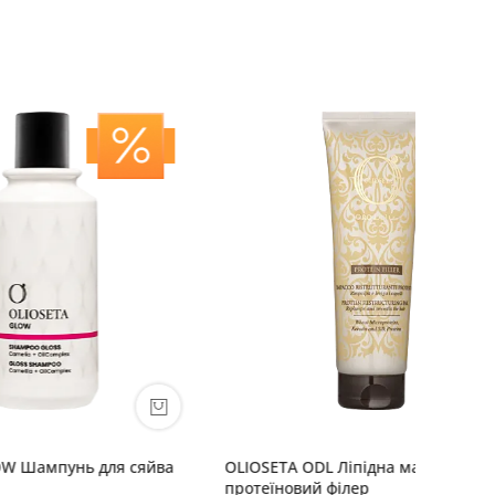
 сяйва
OLIOSETA ODL Ліпідна маска
PERMESS
протеїновий філер
мікропі