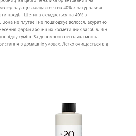
виробництва цього пензлика орієнтований на
о матеріалу, що складається на 40% з натуральної
ати проділ. Щетина складається на 40% з
. Вона не плутає і не пошкоджує волосся, акуратно
несення фарби або інших косметичних засобів. Він
днорідну суміш. За допомогою пензлика можна
ористання в домашніх умовах. Легко очищається від