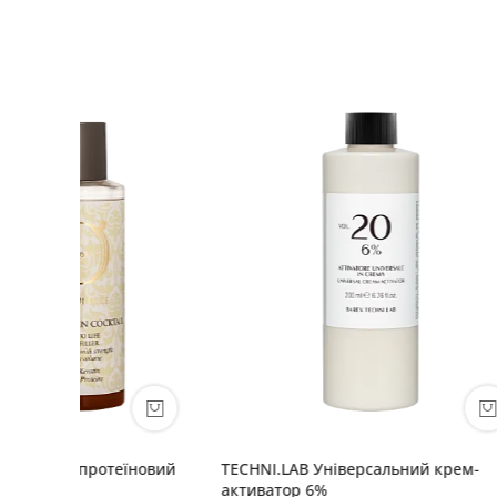
їновий
TECHNI.LAB Універсальний крем-
Colour 
активатор 6%
(паперов