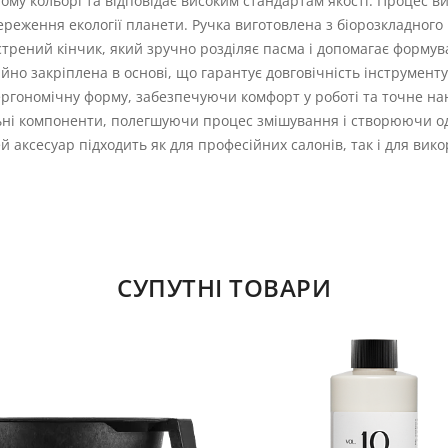
ому кольорі та відповідає високим стандартам якості. Процес 
збереження екології планети. Ручка виготовлена з біорозкладног
стрений кінчик, який зручно розділяє пасма і допомагає формув
йно закріплена в основі, що гарантує довговічність інструменту
ргономічну форму, забезпечуючи комфорт у роботі та точне на
ьні компоненти, полегшуючи процес змішування і створюючи о
й аксесуар підходить як для професійних салонів, так і для вик
СУПУТНІ ТОВАРИ