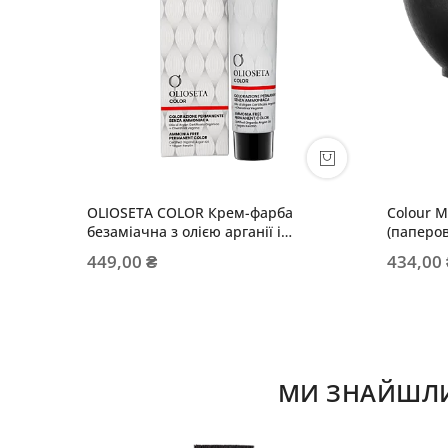
OLIOSETA COLOR Крем-фарба
Colour 
безаміачна з олією арганії і
(паперов
рослинним кератином
449,00 ₴
434,00
МИ ЗНАЙШЛИ 