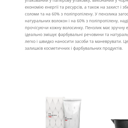
упакований у паперову упаковку, виконаний у чорн
економію енергії та ресурсів, а також на захист і 
соломи та на 60% з поліпропілену. У пензлика заго
натуральних волокон і на 60% з поліпропілену, наді
прочісуючи кожну волосинку. Пензлик має зручну е
ідеально змішує фарбувальні речовини та натурал
легко і швидко наносити засоби та маневрувати. Це
залишків косметичних і фарбувальних продуктів.