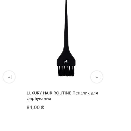
LUXURY HAIR ROUTINE Пензлик для
SUPER K
фарбування
84,00 
84,00 ₴