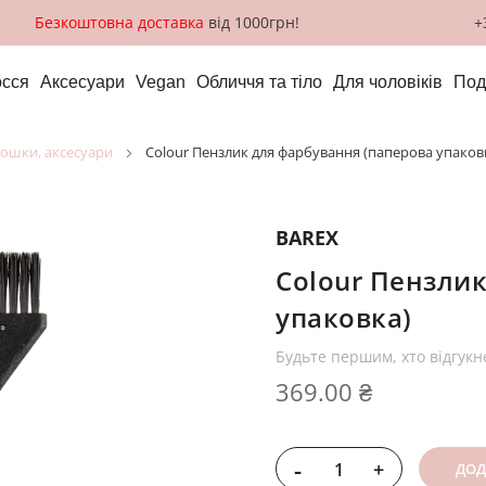
Безкоштовна доставка
від 1000грн!
+
сся
Аксесуари
Vegan
Обличчя та тіло
Для чоловіків
Под
рошки, аксесуари
Colour Пензлик для фарбування (паперова упаков
BAREX
Colour Пензли
упаковка)
Будьте першим, хто відгукн
369.00 ₴
-
+
ДОД