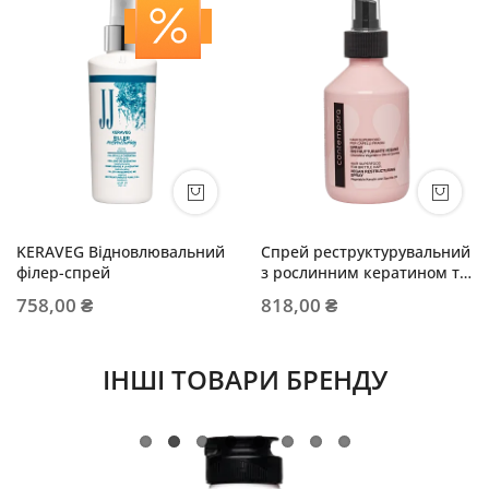
KERAVEG Відновлювальний
Cпрей реструктурувальний
філер-спрей
з рослинним кератином та
олією опунції
758,00 ₴
818,00 ₴
ІНШІ ТОВАРИ БРЕНДУ