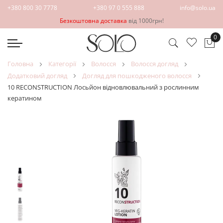
+380 800 30 7778
+380 97 0 555 888
info@solo.ua
Безкоштовна доставка
від 1000грн!
0
Ко
головна
категорії
волосся
волосся догляд
додатковий догляд
догляд для пошкодженого волосся
10 RECONSTRUCTION Лосьйон відновлювальний з рослинним
кератином