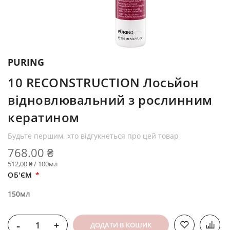
PURING
10 RECONSTRUCTION Лосьйон
відновлювальний з рослинним
кератином
Будьте першим, хто відгукнеться про цей товар
768.00 ₴
512,00 ₴ / 100мл
ОБ'ЄМ
150мл
-
+
ДОДАТИ В КОШИК