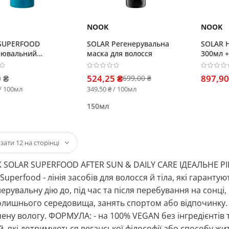
NOOK
NOOK
SUPERFOOD
SOLAR Регенерувальна
SOLAR 
лювальний
маска для волосся
300мл +
ь для волосся та
Накидка
 ₴
524,25 ₴
897,90
699,00 ₴
 / 100мл
349,50 ₴ / 100мл
150мл
 SOLAR SUPERFOOD AFTER SUN & DAILY CARE ІДЕАЛЬНЕ Р
 Superfood - лінія засобів для волосся й тіла, які гарант
ерувальну дію до, під час та після перебування на сонці
лишнього середовища, занять спортом або відпочинку.
ену вологу. ФОРМУЛА: - на 100% VEGAN без інгредієнтів
, які дотримуються веганської філософії або способу житт