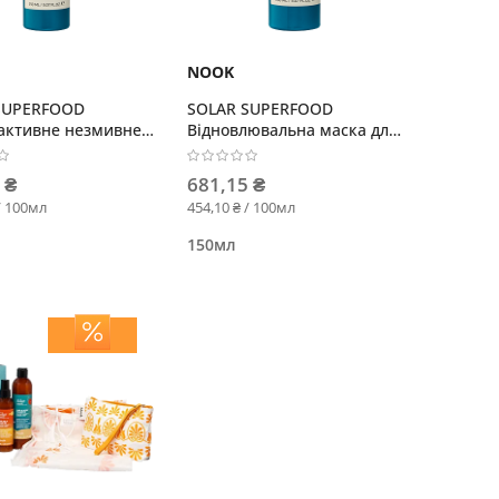
NOOK
SUPERFOOD
SOLAR SUPERFOOD
активне незмивне
Відновлювальна маска для
-спрей для волосся
волосся
 ₴
681,15 ₴
/ 100мл
454,10 ₴ / 100мл
150мл