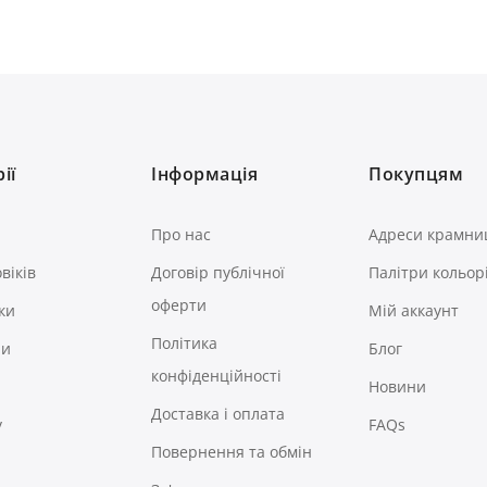
ії
Інформація
Покупцям
Про нас
Адреси крамни
віків
Договір публічної
Палітри кольор
оферти
ки
Мій аккаунт
Політика
ри
Блог
конфіденційності
Новини
Доставка і оплата
у
FAQs
Повернення та обмін