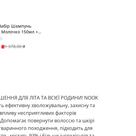
Набір Шампунь
 Молочко 150мл +
 + Сумка-клатч
 ₴
1 378,00 ₴
ІШЕННЯ ДЛЯ ЛІТА ТА ВСІЄЇ РОДИНИ! NOOK
ують ефективну зволожувальну, захисну та
, впливу несприятливих факторів
 Допомагає повернути волоссю та шкірі
 тваринного походження, підходить для
я - містить 93% і більше інгредієнтів та