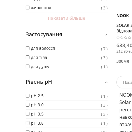
живлення
3
NOOK
Показати більше
SOLAR 
Віднов
Застосування
шампун
тіла
638,40
для волосся
7
212,80 ₴
для тіла
3
300мл
для душу
1
Рівень pH
NOOK
pH 2.5
1
Solar
pH 3.0
3
реген
pH 3.5
3
навко
pH 3.8
1
втрач
людей