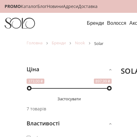
PROMO
Каталог
Блог
Новини
Адреси
Доставка
Бренди
Волосся
Ак
головна
бренди
nook
solar
Ціна
SOL
Відобр
як
373,00 ₴
897,99 ₴
Застосувати
7 товарів
Властивості