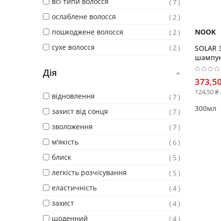
всі типи волосся
7
ослаблене волосся
2
пошкоджене волосся
NOOK
2
сухе волосся
2
SOLAR 
шампун
тіла
Дія
373,50
124,50 ₴
відновлення
7
300мл
захист від сонця
7
зволоження
7
м'якість
6
блиск
5
легкість розчісування
5
еластичність
4
захист
4
щоденний
4