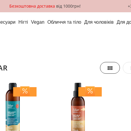
Безкоштовна доставка
від 1000грн!
+
сесуари
Нігті
Vegan
Обличчя та тіло
Для чоловіків
Для д
AR
Таблиця
азити