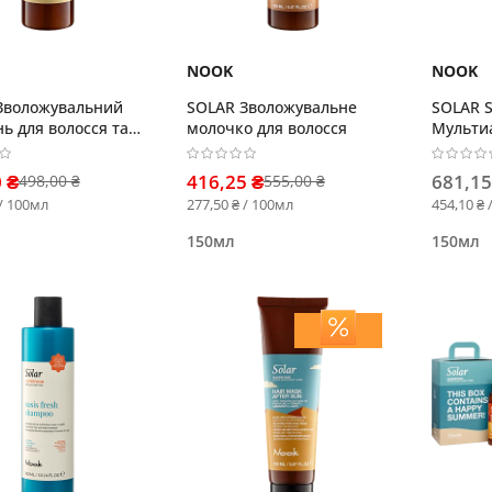
NOOK
NOOK
Зволожувальний
SOLAR Зволожувальне
SOLAR 
ь для волосся та
молочко для волосся
Мульти
молочко
 ₴
416,25 ₴
681,15
498,00 ₴
555,00 ₴
 / 100мл
277,50 ₴ / 100мл
454,10 ₴ 
150мл
150мл