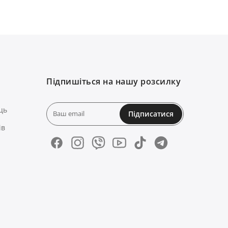
Підпишіться на нашу розсилку
ць
Підписатися
ів