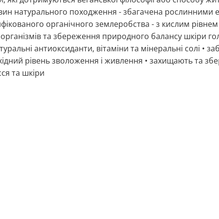
вин натурального походження - збагачена рослинними 
фікованого органічного землеробства - з кислим рівнем 
організмів та збереження природного балансу шкіри голо
туральні антиоксиданти, вітаміни та мінеральні солі • з
ідний рівень зволоження і живлення • захищають та збе
ся та шкіри