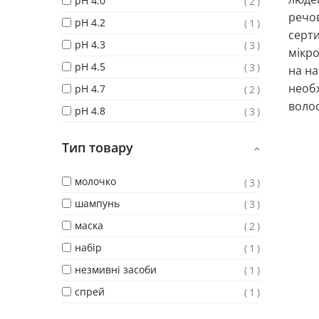
pH 4.0
2
речо
pH 4.2
1
серти
pH 4.3
3
мікро
pH 4.5
3
на на
необх
pH 4.7
2
волос
pH 4.8
3
Тип товару
молочко
3
шампунь
3
маска
2
набір
1
незмивні засоби
1
спрей
1