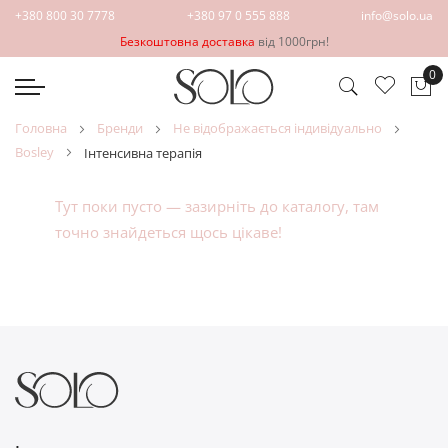
+380 800 30 7778
+380 97 0 555 888
info@solo.ua
Безкоштовна доставка
від 1000грн!
0
Ко
головна
бренди
не відображається індивідуально
bosley
інтенсивна терапія
Тут поки пусто — зазирніть до
каталогу
, там
точно знайдеться щось цікаве!