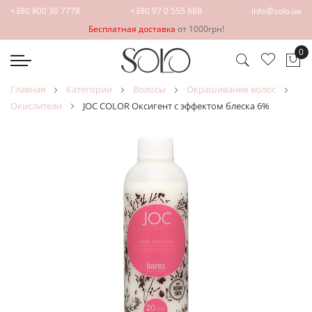
+380 800 30 7778
+380 97 0 555 888
info@solo.ua
Бесплатная доставка
от 1000грн!
0
Мо
главная
категории
волосы
окрашивание волос
окислители
JOC COLOR Оксигент с эффектом блеска 6%
Пропустить
Перейти
и
к
перейти
началу
к
галереи
галереям
изображений
изображений