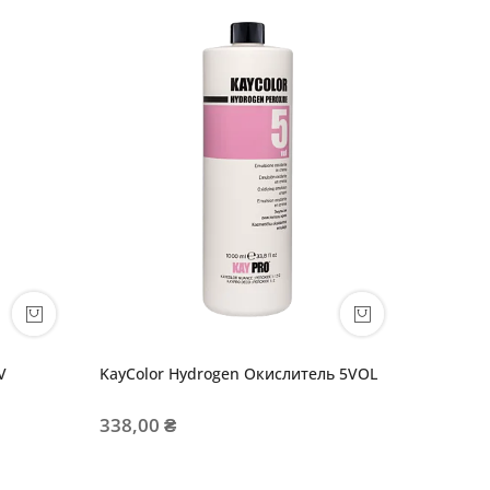
слитель 5V
KayColor Hydrogen Окислитель 5VOL
E
338,00 ₴
454,00