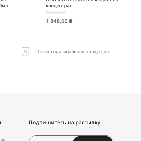
концентрат
спрей-с
1 848,00 ₴
694,00
Только оригинальная продукция
м
Подпишитесь на рассылку
нов