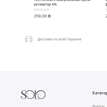
активатор 6%
флюид-ф
258,00 ₴
254,40
Доставка по всей Украине
Категор
Волосы