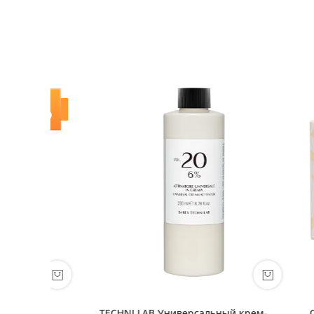
-
TECHNI.LAB Универсальный крем-
OLIOSET