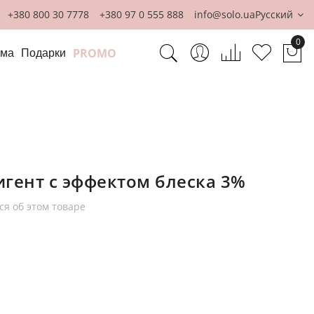
+380 800 30 7778
+380 97 0 555 888
info@solo.ua
Русский
0
PROMO
ома
Подарки
Мо
игент с эффектом блеска 3%
ся об этом товаре