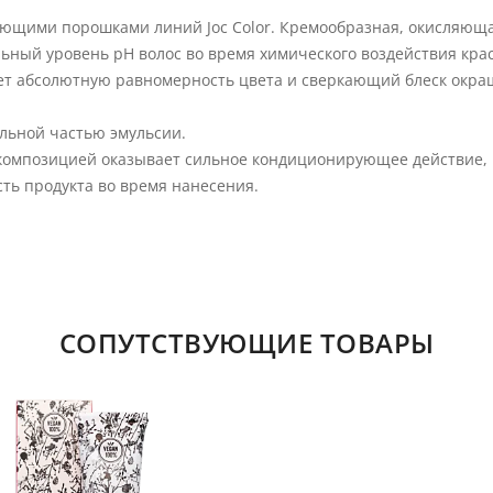
ляющими порошками линий Joc Color. Кремообразная, окисляюща
льный уровень pH волос во время химического воздействия кра
ет абсолютную равномерность цвета и сверкающий блеск окра
альной частью эмульсии.
й композицией оказывает сильное кондиционирующее действие, 
ть продукта во время нанесения.
СОПУТСТВУЮЩИЕ ТОВАРЫ