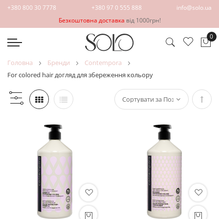
+380 800 30 7778
+380 97 0 555 888
info@solo.ua
Безкоштовна доставка
від 1000грн!
0
Ко
головна
бренди
contempora
for colored hair догляд для збереження кольору
Сорт
у
поря
збіл