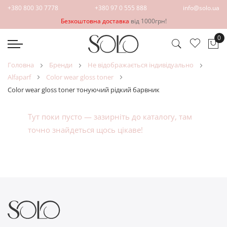
+380 800 30 7778
+380 97 0 555 888
info@solo.ua
Безкоштовна доставка
від 1000грн!
0
Ко
головна
бренди
не відображається індивідуально
alfaparf
color wear gloss toner
color wear gloss toner тонуючий рідкий барвник
Тут поки пусто — зазирніть до
каталогу
, там
точно знайдеться щось цікаве!